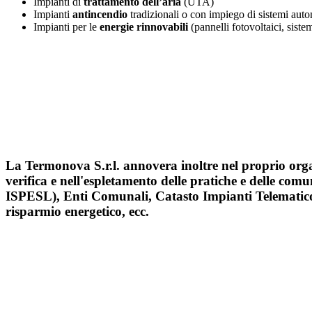
Impianti di
trattamento dell’aria
(UTA)
Impianti
antincendio
tradizionali o con impiego di sistemi auto
Impianti per le
energie rinnovabili
(pannelli fotovoltaici, sistem
La Termonova S.r.l. annovera inoltre nel proprio or
verifica e nell'espletamento delle pratiche e delle
comun
ISPESL), Enti Comunali, Catasto Impianti Telematico (
risparmio energetico, ecc.