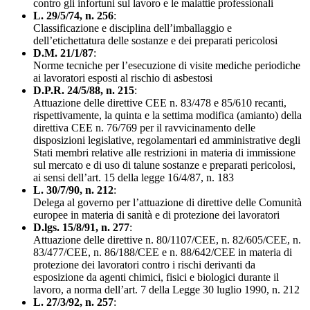
contro gli infortuni sul lavoro e le malattie professionali
L. 29/5/74, n. 256
:
Classificazione e disciplina dell’imballaggio e
dell’etichettatura delle sostanze e dei preparati pericolosi
D.M. 21/1/87
:
Norme tecniche per l’esecuzione di visite mediche periodiche
ai lavoratori esposti al rischio di asbestosi
D.P.R. 24/5/88, n. 215
:
Attuazione delle direttive CEE n. 83/478 e 85/610 recanti,
rispettivamente, la quinta e la settima modifica (amianto) della
direttiva CEE n. 76/769 per il ravvicinamento delle
disposizioni legislative, regolamentari ed amministrative degli
Stati membri relative alle restrizioni in materia di immissione
sul mercato e di uso di talune sostanze e preparati pericolosi,
ai sensi dell’art. 15 della legge 16/4/87, n. 183
L. 30/7/90, n. 212
:
Delega al governo per l’attuazione di direttive delle Comunità
europee in materia di sanità e di protezione dei lavoratori
D.lgs. 15/8/91, n. 277
:
Attuazione delle direttive n. 80/1107/CEE, n. 82/605/CEE, n.
83/477/CEE, n. 86/188/CEE e n. 88/642/CEE in materia di
protezione dei lavoratori contro i rischi derivanti da
esposizione da agenti chimici, fisici e biologici durante il
lavoro, a norma dell’art. 7 della Legge 30 luglio 1990, n. 212
L. 27/3/92, n. 257
: