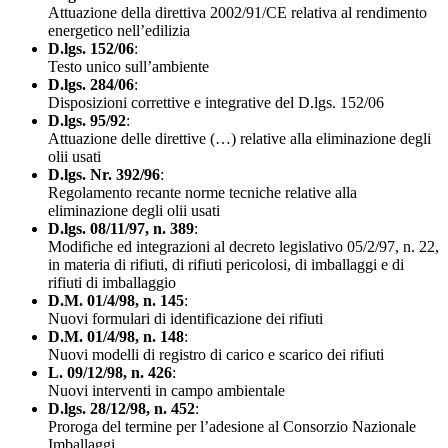
Attuazione della direttiva 2002/91/CE relativa al rendimento
energetico nell’edilizia
D.lgs. 152/06
:
Testo unico sull’ambiente
D.lgs. 284/06
:
Disposizioni correttive e integrative del D.lgs. 152/06
D.lgs. 95/92
:
Attuazione delle direttive (…) relative alla eliminazione degli
olii usati
D.lgs. Nr. 392/96
:
Regolamento recante norme tecniche relative alla
eliminazione degli olii usati
D.lgs. 08/11/97, n. 389
:
Modifiche ed integrazioni al decreto legislativo 05/2/97, n. 22,
in materia di rifiuti, di rifiuti pericolosi, di imballaggi e di
rifiuti di imballaggio
D.M. 01/4/98, n. 145
:
Nuovi formulari di identificazione dei rifiuti
D.M. 01/4/98, n. 148
:
Nuovi modelli di registro di carico e scarico dei rifiuti
L. 09/12/98, n. 426
:
Nuovi interventi in campo ambientale
D.lgs. 28/12/98, n. 452
:
Proroga del termine per l’adesione al Consorzio Nazionale
Imballaggi