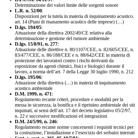
Determinazione dei valori limite delle sorgenti sonore
L.R. n. 52/00
:
Disposizioni per la tutela in materia di inquinamento acustico.
art. 14 (Piani di risanamento acustico delle imprese) (…)
D.lgs. 194/05
:
Attuazione della direttiva 2002/49/CE relativa alla
determinazione e gestione del rumore ambientale
D.lgs. 15/8/91, n. 277
:
Attuazione delle direttive n. 80/1107/CEE, n. 82/605/CEE, n.
83/477/CEE, n. 86/188/CEE e n. 88/642/CEE in materia di
protezione dei lavoratori contro i rischi derivanti da
esposizione da agenti chimici, fisici e biologici durante il
lavoro, a norma dell’art. 7 della Legge 30 luglio 1990, n. 212
D.lgs. 195/06
:
Attuazione della direttiva (…) in materia di inquinamento
acustico ambientale
D.M. 1999, n. 471
:
Regolamento recante criteri, procedure e modalità per la
messa in sicurezza, la bonifica e il ripristino ambientale dei siti
inquinati, ai sensi dell’art. 17 del decreto legislativo 05/2/97,
n. 22 e successive modificazioni ed integrazioni
D.M. 24/5/99, n. 246
:
Regolamento recante norme concernenti i requisiti tecnici per
la costruzione, l’installazione e l’esercizio dei serbatoi interrati