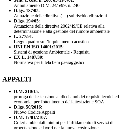
Sent. c. cost. n. 266, 05-19/7/01
:
Annullamento D.M. 24/5/99, n. 246
D.lgs. 187/05
:
Attuazione delle direttive (…) sul rischio vibrazioni
D.lgs. 194/05
:
Attuazione della direttiva 2002/49/CE relativa alla
determinazione e alla gestione del rumore ambientale
L. 277/91
:
Legge quadro sull’inquinamento acustico
UNI EN ISO 14001:2015
:
Sistemi di gestione Ambientale - Requisiti
EX L. 1487/39
:
Normativa per tutela beni paesaggistici
APPALTI
D.M. 210/15
:
proroga dell'estensione ai dieci anni dei requisiti tecnici ed
economici per l'ottenimento dell'attestazione SOA
D.lgs. 50/2016
:
Nuovo Codice Appalti
D.M. 17/01/2107
:
Criteri ambientali minimi per l’affidamento di servizi di
progettazione e lavori per la nuova costruzione,