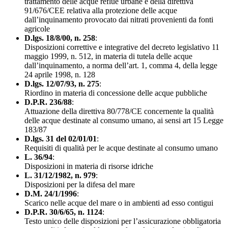
trattamento delle acque reflue urbane e della direttiva
91/676/CEE relativa alla protezione delle acque
dall’inquinamento provocato dai nitrati provenienti da fonti
agricole
D.lgs. 18/8/00, n. 258
:
Disposizioni correttive e integrative del decreto legislativo 11
maggio 1999, n. 512, in materia di tutela delle acque
dall’inquinamento, a norma dell’art. 1, comma 4, della legge
24 aprile 1998, n. 128
D.lgs. 12/07/93, n. 275
:
Riordino in materia di concessione delle acque pubbliche
D.P.R. 236/88
:
Attuazione della direttiva 80/778/CE concernente la qualità
delle acque destinate al consumo umano, ai sensi art 15 Legge
183/87
D.lgs. 31 del 02/01/01
:
Requisiti di qualità per le acque destinate al consumo umano
L. 36/94
:
Disposizioni in materia di risorse idriche
L. 31/12/1982, n. 979
:
Disposizioni per la difesa del mare
D.M. 24/1/1996
:
Scarico nelle acque del mare o in ambienti ad esso contigui
D.P.R. 30/6/65, n. 1124
:
Testo unico delle disposizioni per l’assicurazione obbligatoria